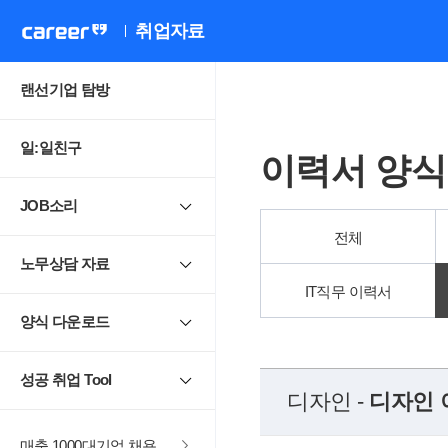
취업자료
랜선기업 탐방
일:일친구
이력서 양식
JOB소리
전체
노무상담 자료
IT직무 이력서
양식 다운로드
성공 취업 Tool
디자인 -
디자인 
매출 1000대기업 채용