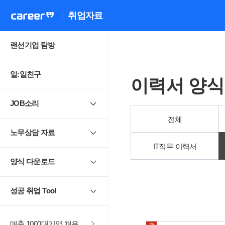
취업자료
랜선기업 탐방
일:일친구
이력서 양식
JOB소리
전체
노무상담 자료
IT직무 이력서
양식 다운로드
성공 취업 Tool
매출 1000대기업 채용