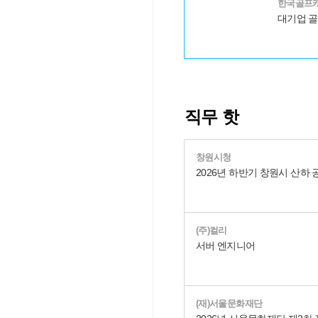
한국골프
직무 핫
창원시청
(주)컬리
서버 엔지니어
(재)서울문화재단