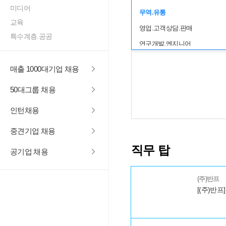
미디어
무역.유통
교육
영업.고객상담.판매
특수계층.공공
연구개발.엔지니어
생산.제조
매출 1000대기업 채용
건설
50대그룹 채용
IT.인터넷
서비스
인턴채용
디자인
중견기업 채용
미디어
직무 탑
공기업 채용
교육
특수계층.공공
(주)반프