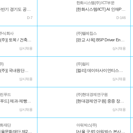
한화시스템(주) ICT부문
2026년 하반기 경기도 공공기관 통합채용
[한화시스템/ICT] AI 인재Pool 등록
D-7
D-146
주식회사
(주)텔레칩스
[엘티삼보(주)] 토목 / 건축 기술 관리직 인재 DB 등록(상시)
[판교 사옥] BSP Driver Engineer
상시채용
상시채용
주)
(주)컬리
[한솔섬유(주)] 국내원단생산팀 신입(인턴) 또는 경력(본사)
[컬리] 데이터사이언티스트 (검색/추천모델링)
상시채용
상시채용
그린푸드
(주)현대경제연구원
[현대그린푸드] 제과·제빵사 상시채용
[현대경제연구원] 중증 장애인 채용 (상시 인재풀)
상시채용
상시채용
문화재단
아워박스(주)
2026년 서울문화재단 제2차 직원 공개채용 공고
[서울 구로] 아워박스 본사 영업&센터 운영지원(신입/경력)