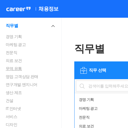
채용정보
직무별
경영.기획
마케팅.광고
직무별
전문직
의료.보건
무역.유통
직무 선택
영업.고객상담.판매
연구개발.엔지니어
생산.제조
경영.기획
건설
IT.인터넷
마케팅.광고
서비스
전문직
디자인
의료.보건