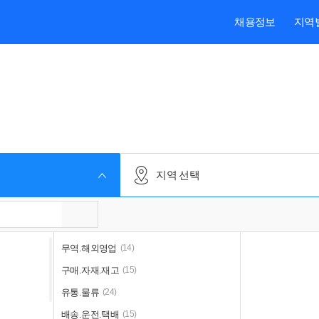
본문내용 바로가기
주메뉴 바로가기
검색 바로가기
채용정보
지역
지역 선택
무역.해외영업
(14)
구매.자재.재고
(15)
유통.물류
(24)
배송.운전.택배
(15)