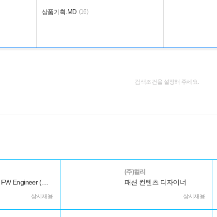
상품기획.MD
(16)
검색조건을 설정해 주세요.
(주)컬리
[(주)반프] FW Engineer (R&D)
패션 컨텐츠 디자이너
상시채용
상시채용