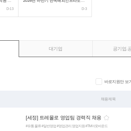
2026년 서울문화재단 제2차 직원 공개채용 공고
2026년 하반기 한국해외인프라도시개발지원공사(KIND) 직원(개방위) 채용공고
D-13
D-3
대기업
공기업.
바로지원만 보
채용제목
[세정] 트레몰로 영업팀 경력직 채용
#유통.물류
#일반영업
#영업관리.영업지원
#TM아웃바운드