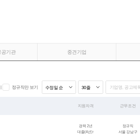
공공기관
중견기업
기
정규직만 보기
수정일 순
30줄
지원자격
근무조건
경력 2년
정규직
대졸(4년)↑
서울 강남구