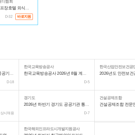
캐디협회
대기업 골프장호텔 외식사업부(정규직)모집
D-32
바로지원
한국교육방송공사
한국산업안전보건공
2026년 하반기 창원시 산하 공공기관 통합채용 공고
한국교육방송공사 2026년 8월 계약직원 공개채용 공고
D-18
D-5
경기도
건설공제조합
2026년 하반기 경기도 공공기관 통합채용
상시채용
D-7
한국해외인프라도시개발지원공사