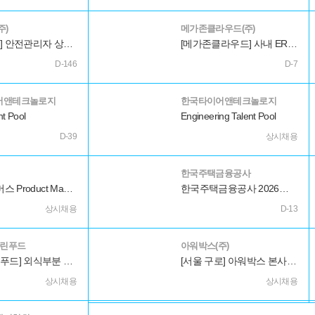
주)
메가존클라우드(주)
[현대로템] 안전관리자 상시인재 Pool(전국)
[메가존클라우드] 사내 ERP 운영 개발자
D-146
D-7
어앤테크놀로지
한국타이어앤테크놀로지
t Pool
Engineering Talent Pool
D-39
상시채용
한국주택금융공사
[컬리] 커머스 Product Manager (주문/클레임)
한국주택금융공사 2026년도 신입직원 채용공고
상시채용
D-13
그린푸드
아워박스(주)
[현대그린푸드] 외식부분 조리사 상시채용(신입/경력)
[서울 구로] 아워박스 본사 물류기획/운영(신입/경력)
상시채용
상시채용