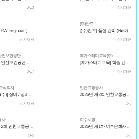
D-13
상시채용
(주)반프
[(주)반프] HW Engineer (R&D)
[(주)반프] 품질 관리 (R&D)
상시채용
상시채용
안전보건공단
메가스터디교육(주)
2026년도 안전보건공단 하반기 채용 공고
[메가스터디교육] 학습 관리교사 채용
D-17
상시채용
주식회사
인천교통공사
[엘티삼보(주)] 장비 / 정비 기능직 인재 DB 등록(상시)
2026년 제2회 인천교통공사 공무직 및 버스운전원 신입사원 채용
상시채용
D-5
공사
여수시청
2026년 제2회 인천교통공사 공무직 및 버스운전원 신입사원 채용
2026년 제1차 여수문화재단 직원 공개경쟁채용 공고
D-5
D-3