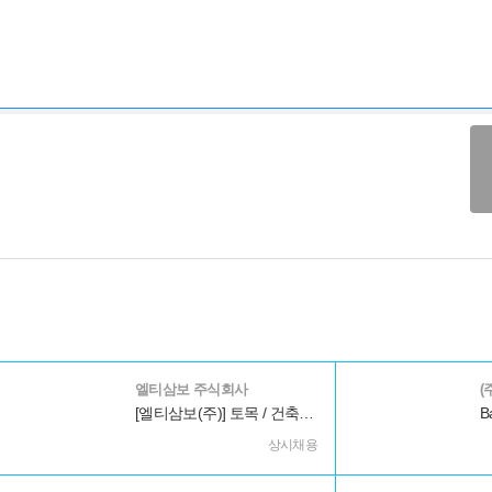
엘티삼보 주식회사
(
[엘티삼보(주)] 토목 / 건축 / 안전 기술 관리직 인재 DB 등록(상시)
B
상시채용