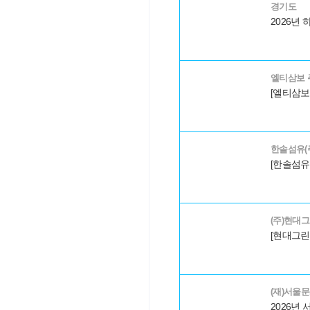
경기도
엘티삼보 
한솔섬유(
(주)현대
(재)서울