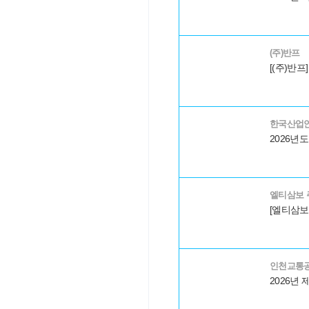
(주)반프
한국산업
엘티삼보 
인천교통