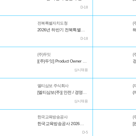
D-18
전북특별자치도청
(
2026년 하반기 전북특별자치도 산하 공공기관 직원 통합채용 필기시험 공고
D-18
(주)두잇
(
[(주)두잇] Product Owner - 하이퍼로컬 커뮤니티
상시채용
엘티삼보 주식회사
(
[엘티삼보(주)] 안전 / 경영지원 관리직 인재 DB 등록(상시)
상시채용
한국교육방송공사
(
한국교육방송공사 2026년 8월 계약직원 공개채용 공고
D-5