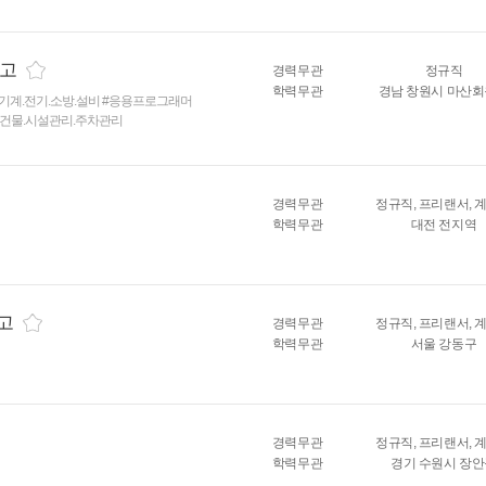
공고
경력무관
정규직
학력무관
경남 창원시 마산
#기계.전기.소방.설비
#응용프로그래머
#건물.시설관리.주차관리
경력무관
정규직, 프리랜서, 
학력무관
대전 전지역
공고
경력무관
정규직, 프리랜서, 
학력무관
서울 강동구
경력무관
정규직, 프리랜서, 
학력무관
경기 수원시 장안