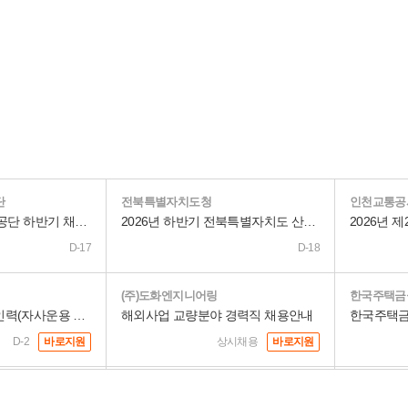
단
전북특별자치도청
인천교통공
2026년도 안전보건공단 하반기 채용 공고
2026년 하반기 전북특별자치도 산하 공공기관 직원 통합채용 필기시험 공고
D-17
D-18
(주)도화엔지니어링
한국주택금
건설공제조합 전문인력(자사운용 AI엔지니어)채용 공고
해외사업 교량분야 경력직 채용안내
D-2
바로지원
상시채용
바로지원