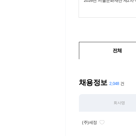
전체
채용정보
2,048
회사명
(주)세정