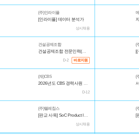
(주)인라이플
메
[인라이플] 데이터 분석가
상시채용
건설공제조합
(
건설공제조합 전문인력(자사운용 AI엔지니어)채용 공고
[
D-2
바로지원
(재)CBS
(
2026년도 CBS 경력사원 공개채용
D-12
(주)텔레칩스
(
[판교 사옥] SoC Product Implementation Engineer (경력)
상시채용