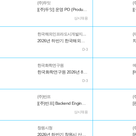
(주)두잇
(
[(주)두잇] 운영 PO (Product Owner)
상시채용
한국해외인프라도시개발지원공사
(
2026년 하반기 한국해외인프라도시개발지원공사(KIND) 직원(개방위) 채용공고
D-3
한국화학연구원
메
한국화학연구원 2026년 8차 계약직 채용 공고
D-3
(주)반프
(
[(주)반프] Backend Engineer (R&D)
상시채용
창원시청
(
2026년 하반기 창원시 산하 공공기관 통합채용 공고