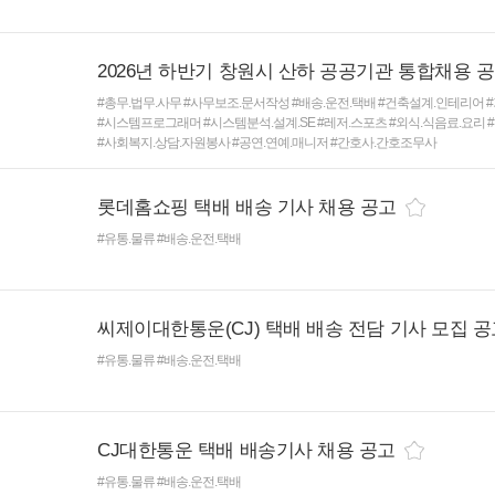
2026년 하반기 창원시 산하 공공기관 통합채용 
#총무.법무.사무
#사무보조.문서작성
#배송.운전.택배
#건축설계.인테리어
#시스템프로그래머
#시스템분석.설계.SE
#레저.스포츠
#외식.식음료.요리
#사회복지.상담.자원봉사
#공연.연예.매니저
#간호사.간호조무사
롯데홈쇼핑 택배 배송 기사 채용 공고
#유통.물류
#배송.운전.택배
씨제이대한통운(CJ) 택배 배송 전담 기사 모집 
#유통.물류
#배송.운전.택배
CJ대한통운 택배 배송기사 채용 공고
#유통.물류
#배송.운전.택배