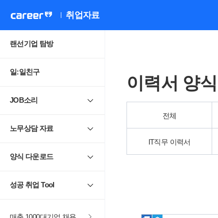
취업자료
랜선기업 탐방
일:일친구
이력서 양식
JOB소리
전체
노무상담 자료
IT직무 이력서
양식 다운로드
성공 취업 Tool
매출 1000대기업 채용