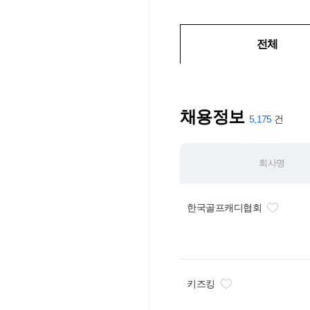
전체
채용정보
5,175
회사명
한국골프캐디협회
키즈킹