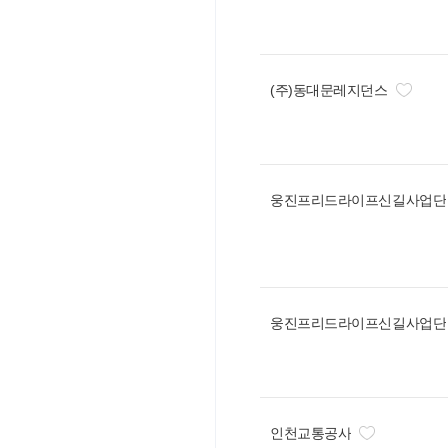
(주)동대문레지던스
웅진프리드라이프신길사업단
웅진프리드라이프신길사업단
인천교통공사