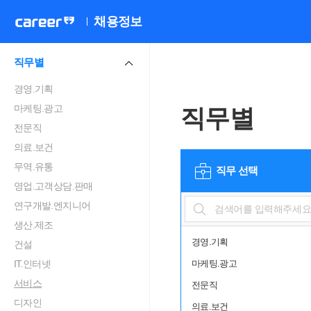
채용정보
직무별
경영.기획
마케팅.광고
직무별
전문직
의료.보건
무역.유통
직무 선택
영업.고객상담.판매
연구개발.엔지니어
생산.제조
경영.기획
건설
IT.인터넷
마케팅.광고
서비스
전문직
디자인
의료.보건