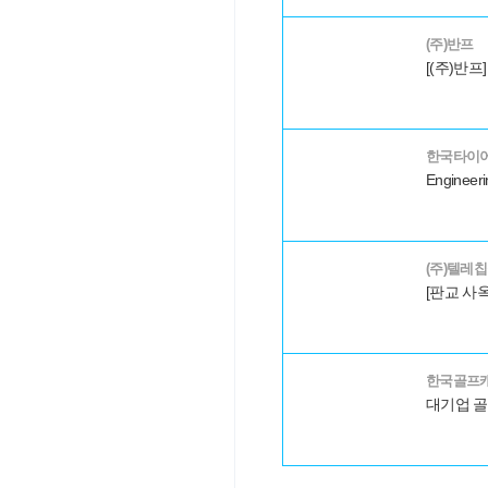
(주)반프
한국타이
Engineeri
(주)텔레
한국골프