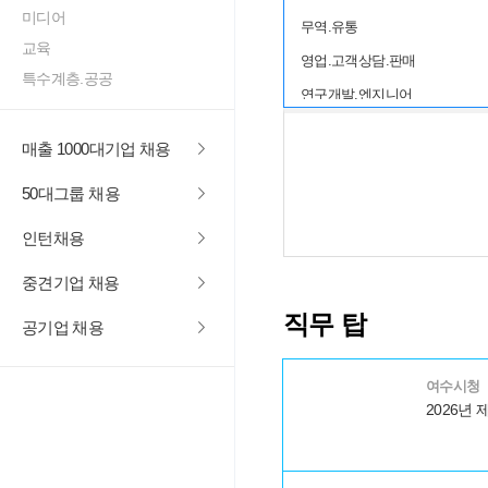
미디어
무역.유통
교육
영업.고객상담.판매
특수계층.공공
연구개발.엔지니어
생산.제조
매출 1000대기업 채용
건설
50대그룹 채용
IT.인터넷
서비스
인턴채용
디자인
중견기업 채용
미디어
직무 탑
공기업 채용
교육
특수계층.공공
여수시청