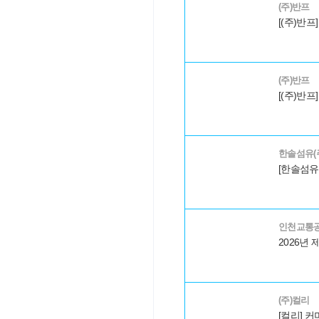
(주)반프
(주)반프
한솔섬유(
인천교통
(주)컬리