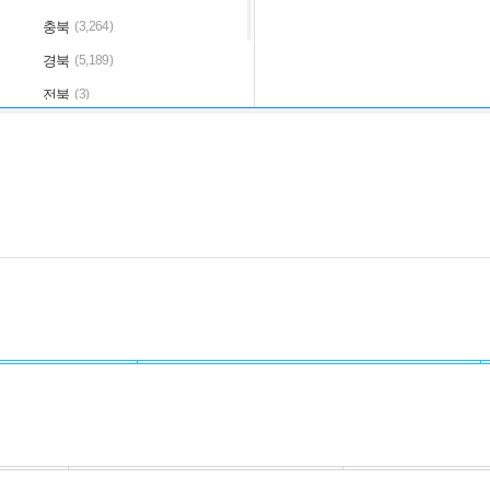
충북
(3,264)
경북
(5,189)
전북
(3)
제주
(830)