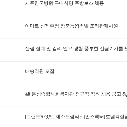
제주한국병원 구내식당 주방보조 채용
이마트 신제주점 장충동왕족발 조리판매사원
산림 설계 및 감리 업무 경험 풍부한 산림기사를 
배송직원 모집
&lt;은성종합사회복지관 정규직 직원 채용 공고 &g
[그랜드하얏트 제주드림타워]인스펙터(호텔객실점