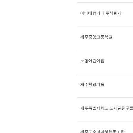
아베베컴퍼니 주식회사
제주중앙고등학교
노형어린이집
제주환경기술
제주특별자치도 도서관친구
제주도수퍼마켓협동조합