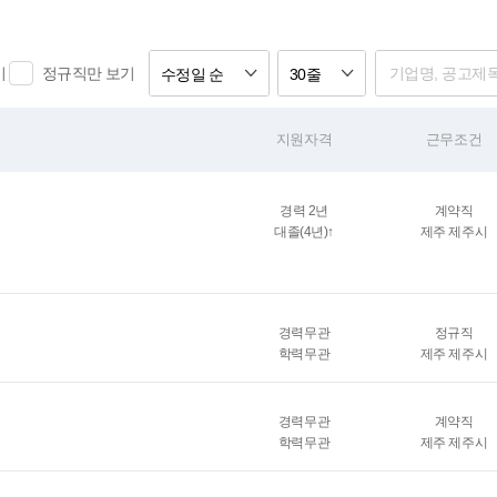
기
정규직만 보기
수정일 순
30줄
지원자격
근무조건
경력 2년
계약직
대졸(4년)↑
제주 제주시
경력무관
정규직
학력무관
제주 제주시
경력무관
계약직
학력무관
제주 제주시