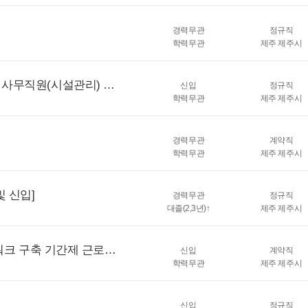
경력무관
정규직
학력무관
제주 제주시
2026학년도 학교법인천마학원 제주중앙고등학교 사무직원(시설관리) 공개경쟁 임용 계획 공고
신입
정규직
학력무관
제주 제주시
경력무관
계약직
학력무관
제주 제주시
 신입]
경력무관
정규직
대졸(2,3년)↑
제주 제주시
(긴급)2026년 작은도서관 프로그램 운영 및 네트워크 구축 기간제 근로자 채용 공고
신입
계약직
학력무관
제주 제주시
신입
정규직