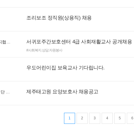
조리보조 정직원(상용직) 채용
서귀포주간보호센터 4급 사회재활교사 공개채용
(사)제주도지적발달장애인복지협회지부서귀포주간보호
#사회복지.상담.자원봉사
우도어린이집 보육교사 기다립니다.
제주태고원 요양보호사 채용공고
사회복지법인 제주태고복지재단 제주태고원
1
2
3
4
5
6