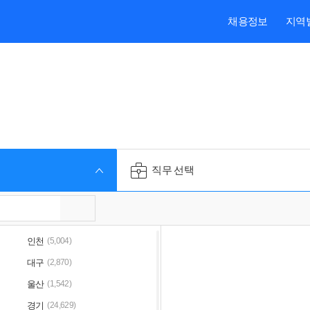
본문내용 바로가기
주메뉴 바로가기
검색 바로가기
채용정보
지역
직무 선택
인천
(5,004)
대구
(2,870)
울산
(1,542)
경기
(24,629)