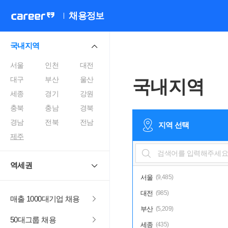
채용정보
국내지역
서울
인천
대전
대구
부산
울산
국내지역
세종
경기
강원
충북
충남
경북
경남
전북
전남
지역 선택
제주
역세권
서울
(9,485)
대전
(985)
매출 1000대기업 채용
부산
(5,209)
50대그룹 채용
세종
(435)