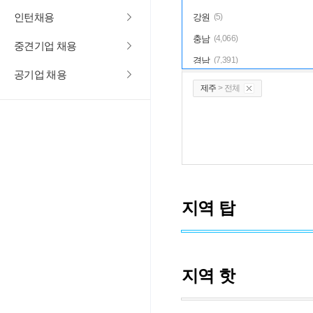
인턴채용
강원
(5)
충남
(4,066)
중견기업 채용
경남
(7,391)
공기업 채용
전남광주
(3,321)
제주
> 전체
전국
(34)
지역 탑
지역 핫