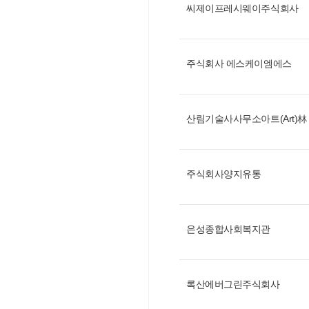
씨제이프레시웨이주식회사
주식회사 에스케이엠에스
산림기술사사무소아트(Art)林
주식회사양지유통
은성종합사회복지관
록산에버그린주식회사