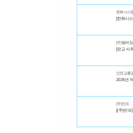
한화시스템(
(주)텔레
인천교통
(주)반프