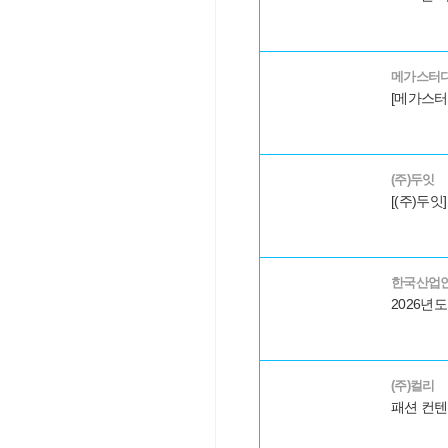
메가스터디
(주)두잇
한국산업
(주)컬리
패션 컨