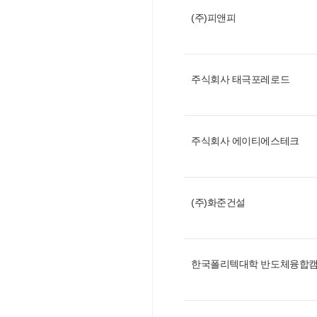
(주)피앤피
주식회사 태극포레로드
주식회사 에이티에스테크
(주)화준건설
한국폴리텍대학 반도체융합