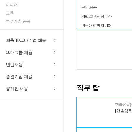
미디어
무역.유통
교육
영업.고객상담.판매
특수계층.공공
연구개발.엔지니어
생산.제조
매출 1000대기업 채용
건설
50대그룹 채용
IT.인터넷
서비스
인턴채용
디자인
중견기업 채용
미디어
직무 탑
공기업 채용
교육
특수계층.공공
한솔섬유(