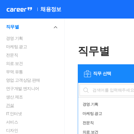
채용정보
직무별
경영.기획
마케팅.광고
직무별
전문직
의료.보건
무역.유통
직무 선택
영업.고객상담.판매
연구개발.엔지니어
생산.제조
경영.기획
건설
IT.인터넷
마케팅.광고
서비스
전문직
디자인
의료.보건