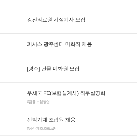
강진의료원 시설기사 모집
퍼시스 광주센터 미화직 채용
[광주] 건물 미화원 모집
우체국 FC(보험설계사) 직무설명회
#금융.보험영업
선박기계 조립원 채용
#생산.제조.조립.설비