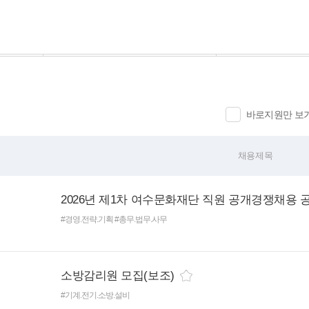
바로지원만 보
채용제목
2026년 제1차 여수문화재단 직원 공개경쟁채용 
#경영.전략.기획
#총무.법무.사무
소방감리원 모집(보조)
#기계.전기.소방.설비