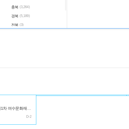
충북
(3,264)
경북
(5,189)
전북
(3)
제주
(830)
2026년 제1차 여수문화재단 직원 공개경쟁채용 공고
D-2