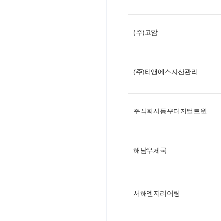
(주)고암
(주)티앤에스자산관리
주식회사동우디지털트윈
해남우체국
서해엔지리어링