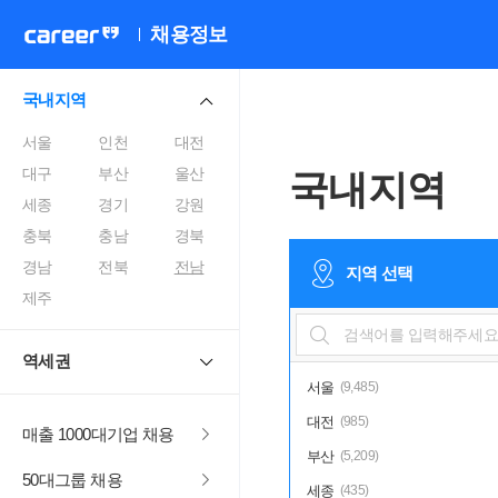
채용정보
국내지역
서울
인천
대전
대구
부산
울산
국내지역
세종
경기
강원
충북
충남
경북
경남
전북
전남
지역 선택
제주
역세권
서울
(9,485)
대전
(985)
매출 1000대기업 채용
부산
(5,209)
50대그룹 채용
세종
(435)