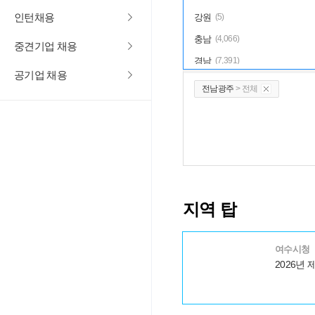
인턴채용
강원
(5)
충남
(4,066)
중견기업 채용
경남
(7,391)
공기업 채용
전남광주
(3,321)
전남광주
> 전체
전국
(34)
지역 탑
여수시청