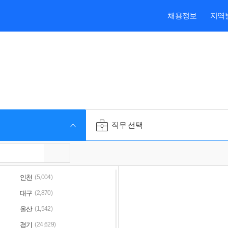
본문내용 바로가기
주메뉴 바로가기
검색 바로가기
채용정보
지역
직무 선택
인천
(5,004)
대구
(2,870)
울산
(1,542)
경기
(24,629)