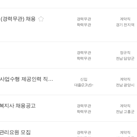
정(경력무관) 채용
경력무관
계약직
학력무관
경기 전지역
경력무관
정규직
학력무관
전남 담양군
최중증발달장애인 통합돌봄서비스 [주간 개별1:1]사업수행 제공인력 직원 채용 공고(육아휴직 대체인력)
신입
계약직
대졸(2,3년)↑
전남 광양시
복지사 채용공고
경력무관
계약직
학력무관
전남 고흥군
관리요원 모집
경력무관
계약직