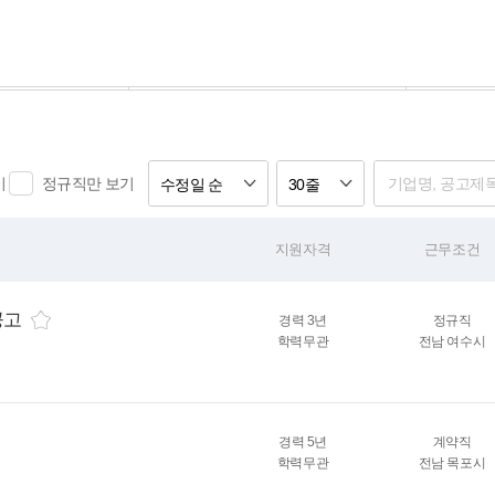
기
정규직만 보기
수정일 순
30줄
지원자격
근무조건
공고
경력 3년
정규직
학력무관
전남 여수시
경력 5년
계약직
학력무관
전남 목포시