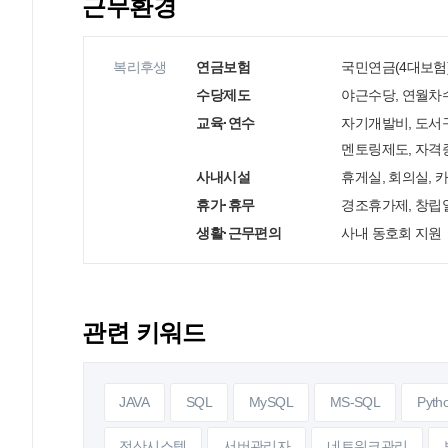
근무환경
복리후생
연금보험
국민연금(4대보험)
수당제도
야근수당, 연월차
교육·연수
자기개발비, 도서
멘토링제도, 자
사내시설
휴게실, 회의실,
휴가·휴무
경조휴가제, 창립일휴
생활·근무편의
사내 동호회 지원
관련 키워드
JAVA
SQL
MySQL
MS-SQL
Pyth
전산시스템
서버관리자
네트워크관리