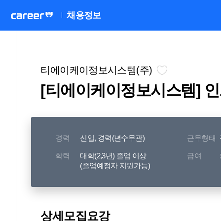
채용정보
티에이케이정보시스템(주)
[티에이케이정보시스템] 
경력
신입, 경력(년수무관)
근무형태
학력
대학(2,3년) 졸업 이상
급여
(졸업예정자 지원가능)
상세모집요강