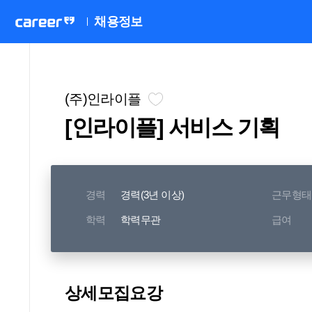
채용정보
(주)인라이플
[인라이플] 서비스 기획
경력
경력(3년 이상)
근무형태
학력
학력무관
급여
상세모집요강