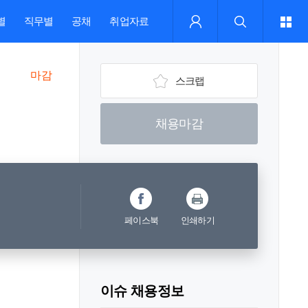
별
직무별
공채
취업자료
마감
스크랩
채용마감
페이스북
인쇄하기
이슈 채용정보