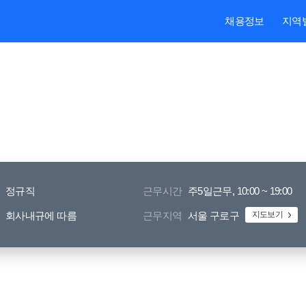
본문내용 바로가기
주메뉴 바로가기
검색 바로가기
채용정보
지역
정규직
근무시간
주5일근무, 10:00 ~ 19:00
회사내규에 따름
근무지역
서울 구로구
지도보기