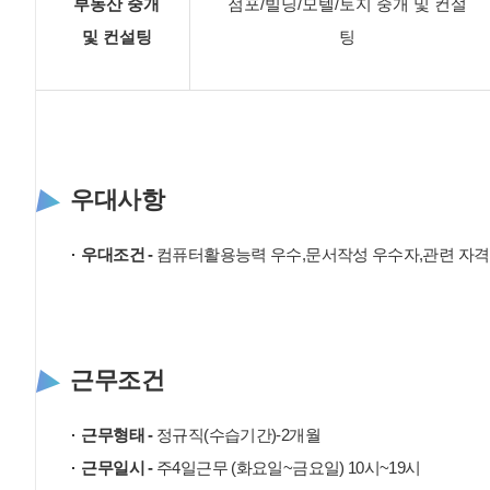
부동산 중개
점포/빌딩/모텔/토지 중개 및 컨설
및 컨설팅
팅
우대사항
우대조건 -
컴퓨터활용능력 우수,문서작성 우수자,관련 자격
근무조건
근무형태 -
정규직(수습기간)-2개월
근무일시 -
주4일근무 (화요일~금요일) 10시~19시