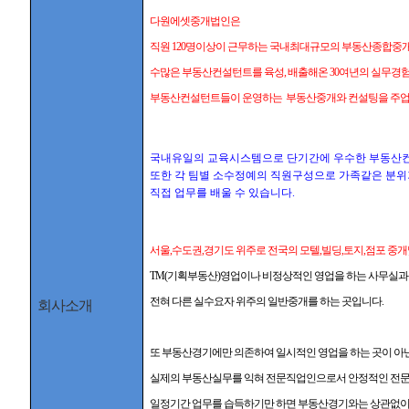
다원에셋중개법인은
직원 120명이상이 근무하는 국내최대규모의 부동산종합중개
수많은 부동산컨설턴트를
육성, 배출해온 30여년의 실무경
부동산컨설턴트들이 운영하는 부동산중개와 컨설팅을 주업
국내유일의 교육시스템으로 단기간에 우수한
부동산
또한 각 팀별 소수정예의 직원구성으로 가족같은 분위기
직접 업무를 배울 수 있습니다.
서울,수도권,경기도 위주로 전국의 모텔,빌딩,토지,점포 중
TM(
기획부동산)영업이나 비정상적인 영업을 하는 사무실
전혀 다른 실수요자 위주의 일반중개를 하는 곳입니다.
회사소개
또 부동산경기에만 의존하여 일시적인 영업을 하는 곳이 아
실제의 부동산실무를 익혀 전문직업인으로서 안정적인 전문업
일정기간 업무를 습득하기만 하면 부동산경기와는 상관없