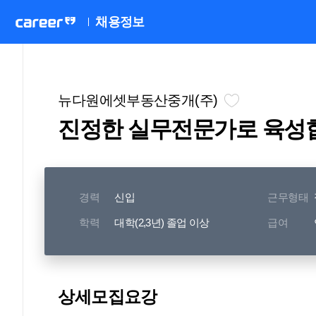
채용정보
뉴다원에셋부동산중개(주)
진정한 실무전문가로 육성
경력
신입
근무형태
학력
대학(2,3년) 졸업 이상
급여
상세모집요강