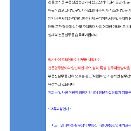
건물,토지등 부동산감정평가나 점포,상가의 권리금평가, 권
매물작업,광고작업,구입자작업,반대극복,가격조건작업등 
계약,사후처리,하자처리,인수인계,등기이전,세무법무처리 등
매매,교환,경공매,상가및 주택임대차등 어떠한 거래에도 원
실제의 전문실무를 습득해야합니다.
입사하여 오리엔테이션부터 시작하여
전문업무분야의 일반적인 개요, 성격, 특성. 실무작업방식을
부동산실무를 전혀 모르는 분도 3개월이면 기본적인 실무전
육성하고 있읍니다
.
저희는 입사한 직원이 최단기간내에 전문컨설턴트가 되도록
<
교육과정안내
>
1.
오리엔테이션-실무상의 부동산이란?,부동산업계의실제,