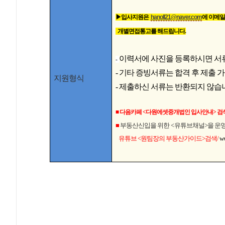
▶입사지원은
hanoll21@naver.com
에 이메
개별면접통고를 해드립니다
.
이력서에 사진을 등록하시면 서
-
- 기타 증빙서류는 합격 후 제출
지원형식
- 제출하신 서류는 반환되지 않습
■ 다음카페
<
다원에셋중개법인 입사안내
>
검
■
부동산신입을 위한
<
유튜브채널>을 운영
유튜브 <원팀장의 부동산가이드
>
검색/
w