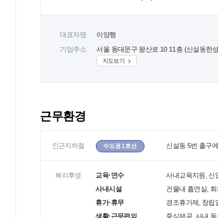
대표자명
이양행
기업주소
서울 동대문구 왕산로 10 11층 (신설동한
지도보기
근무환경
인근지하철
신설동 5번 출구에
수도권 1호선
복리후생
교육·연수
사내교육지원, 신
사내시설
건물내 흡연실, 
휴가·휴무
경조휴가제, 창립일
생활·근무편의
중식제공, 사내 동