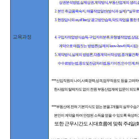
상권분석방법,실제상권,계약방식,부동산업계의 생리,
2. 본인 취급품목숙지, 매물작업일반(방식과 실제) *실무로
3.
현장답사와 on,off line상 광고방안습득,약도작업을 
교육과정
4.
구입자작업방식습득-구입자의분류,유형별작업법,상담,답사
계약으로 매듭짓는 방법론(실제의 know-how터득시킴
)
5. 계약방식,실제의 방법론,각종계약서작성법,중개물건
수수료받는법,중도및잔금처리법,등기이전,인수인계,
***
신입직원의 나이,사회경력,성격,업무적응도 등을 고려하
한사람의 탈락자도 없이 전원 부동산업계에 입문이 되도록
***부동산에 전혀 기본지식도 없는 분을 2개월의 실무수습
본인이
계약을 하여 안정된 소득을 얻을 수 있도록 육성하
또한 근무시간도 시대흐름에 맞춰 주4일(화,수