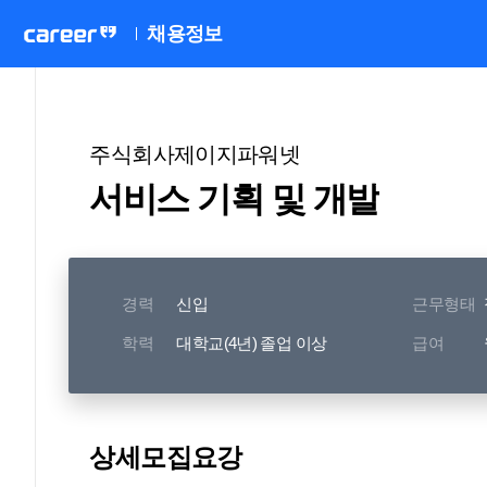
채용정보
주식회사제이지파워넷
서비스 기획 및 개발
경력
신입
근무형태
학력
대학교(4년) 졸업 이상
급여
상세모집요강