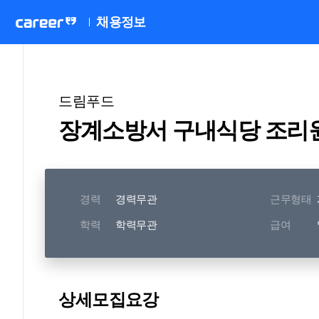
채용정보
드림푸드
장계소방서 구내식당 조리
경력
경력무관
근무형태
학력
학력무관
급여
상세모집요강