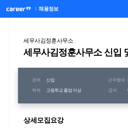
채용정보
세무사김정훈사무소
세무사김정훈사무소 신입 및
경력
신입
근무형태
학력
고등학교 졸업 이상
급여
상세모집요강