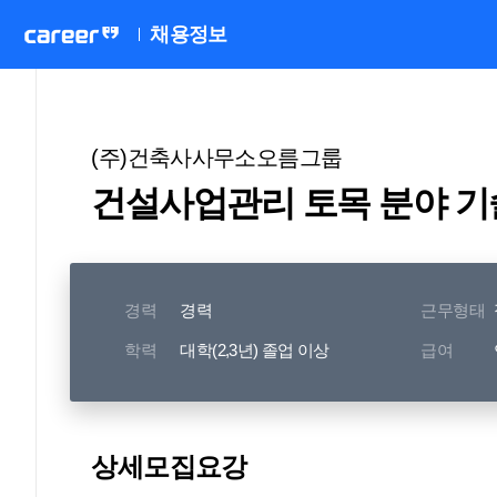
채용정보
(주)건축사사무소오름그룹
건설사업관리 토목 분야 
경력
경력
근무형태
학력
대학(2,3년) 졸업 이상
급여
상세모집요강