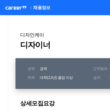
채용정보
디자인케이
디자이너
경력
경력
근무형태
학력
대학(2,3년) 졸업 이상
급여
상세모집요강