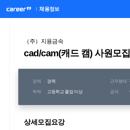
채용정보
（주）지용금속
cad/cam(캐드 캠) 사원모
경력
경력
근무형태
학력
고등학교 졸업 이상
급여
상세모집요강