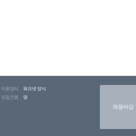
지원양식
워크넷 양식
모집인원
명
채용마감