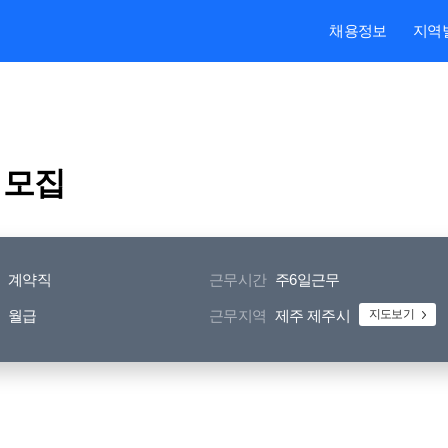
본문내용 바로가기
주메뉴 바로가기
검색 바로가기
채용정보
지역
 모집
계약직
근무시간
주6일근무
월급
근무지역
제주 제주시
지도보기