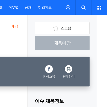
별
직무별
공채
취업자료
마감
스크랩
채용마감
페이스북
인쇄하기
이슈 채용정보