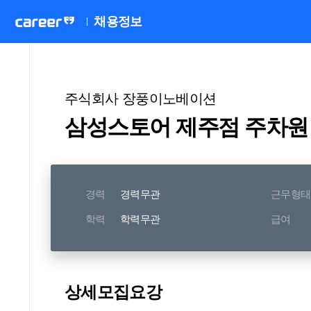
채용정보
주식회사 장풍이노베이션
삼성스토어 제주점 주차원
경력
경력무관
근무형태
학력
학력무관
급여
상세모집요강