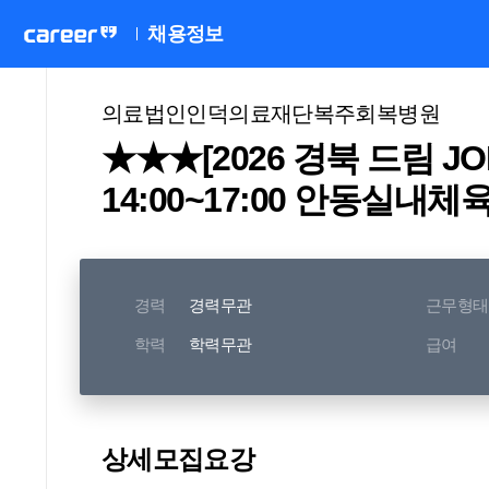
채용정보
의료법인인덕의료재단복주회복병원
★★★[2026 경북 드림 JOB 
14:00~17:00 안동실내
경력
경력무관
근무형태
학력
학력무관
급여
상세모집요강