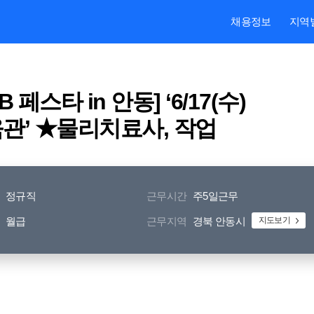
본문내용 바로가기
주메뉴 바로가기
검색 바로가기
채용정보
지역
페스타 in 안동] ‘6/17(수)
체육관’ ★물리치료사, 작업
정규직
근무시간
주5일근무
월급
근무지역
경북 안동시
지도보기