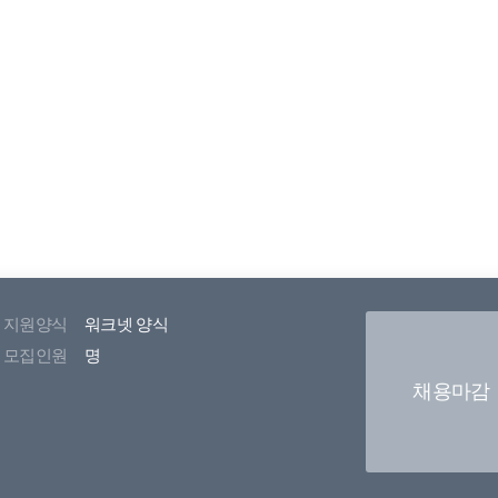
지원양식
워크넷 양식
모집인원
명
채용마감