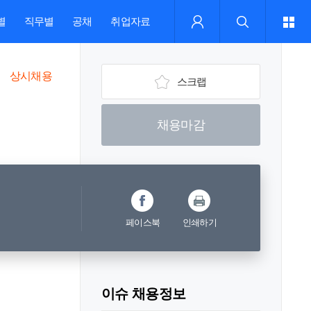
별
직무별
공채
취업자료
상시채용
스크랩
채용마감
페이스북
인쇄하기
이슈 채용정보