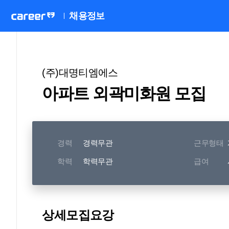
채용정보
(주)대명티엠에스
아파트 외곽미화원 모집
경력
경력무관
근무형태
학력
학력무관
급여
상세모집요강