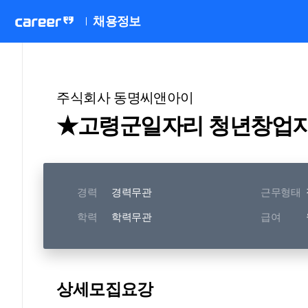
채용정보
주식회사 동명씨앤아이
★고령군일자리 청년창업
경력
경력무관
근무형태
학력
학력무관
급여
상세모집요강