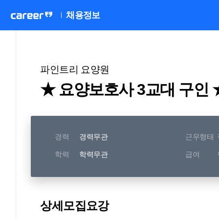
채용정보
파인트리 요양원
★ 요양보호사 3교대 구인 
경력
경력무관
근무형태
학력
학력무관
급여
상세모집요강