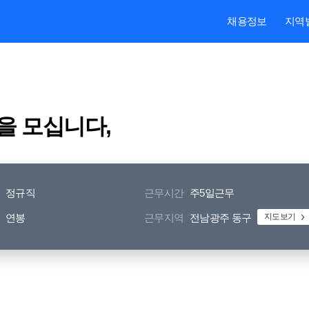
본문내용 바로가기
주메뉴 바로가기
검색 바로가기
채용정보
지역
을 모십니다,
정규직
근무시간
주5일근무
연봉
근무지역
전남광주 동구
지도보기