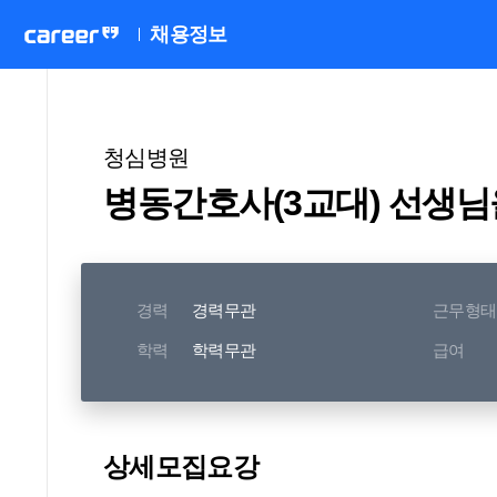
채용정보
청심병원
병동간호사(3교대) 선생님
경력
경력무관
근무형태
학력
학력무관
급여
상세모집요강