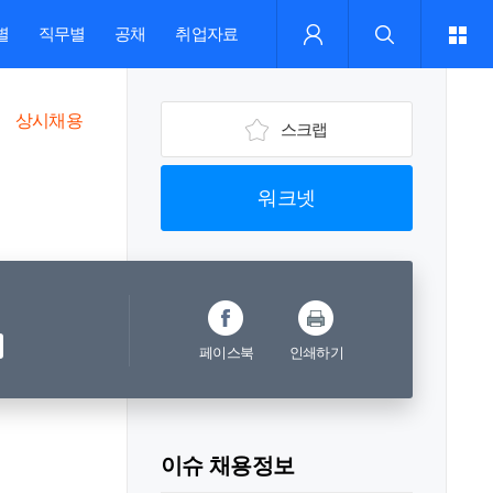
별
직무별
공채
취업자료
상시채용
스크랩
워크넷
페이스북
인쇄하기
이슈 채용정보