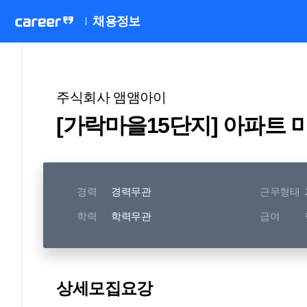
채용정보
주식회사 앰앰아이
[가락마을15단지] 아파트 
경력
경력무관
근무형태
학력
학력무관
급여
상세모집요강