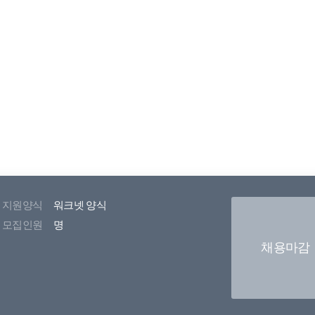
지원양식
워크넷 양식
모집인원
명
채용마감