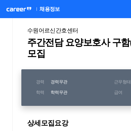
채용정보
수원어르신간호센터
주간전담 요양보호사 구함(주
모집
경력
경력무관
근무형태
학력
학력무관
급여
상세모집요강