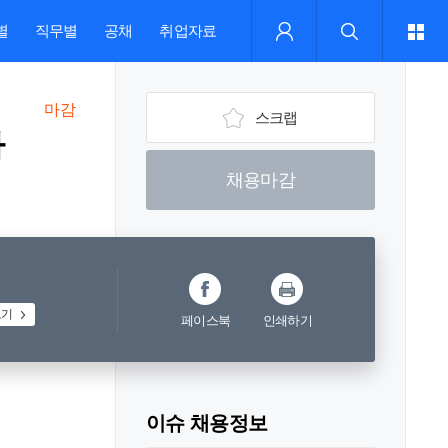
별
직무별
공채
취업자료
마감
스크랩
가
채용마감
보기
페이스북
인쇄하기
이슈 채용정보