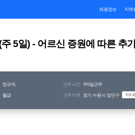
본문내용 바로가기
주메뉴 바로가기
검색 바로가기
채용정보
지역
 5일) - 어르신 증원에 따른 추
정규직
근무시간
주5일근무
월급
근무지역
경기 수원시 장안구
지도