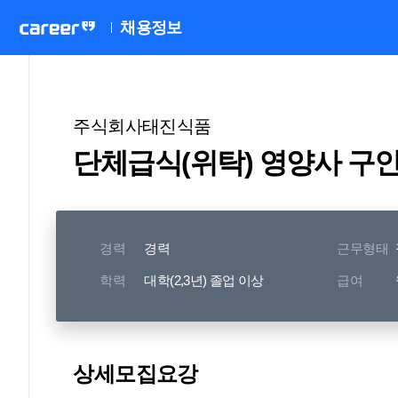
채용정보
주식회사태진식품
단체급식(위탁) 영양사 구
경력
경력
근무형태
학력
대학(2,3년) 졸업 이상
급여
상세모집요강