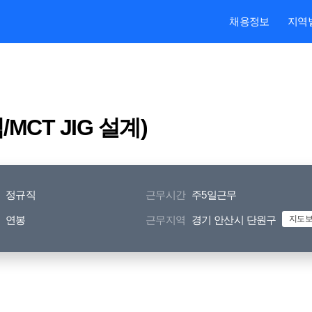
본문내용 바로가기
주메뉴 바로가기
검색 바로가기
채용정보
지역
CT JIG 설계)
정규직
근무시간
주5일근무
연봉
근무지역
경기 안산시 단원구
지도