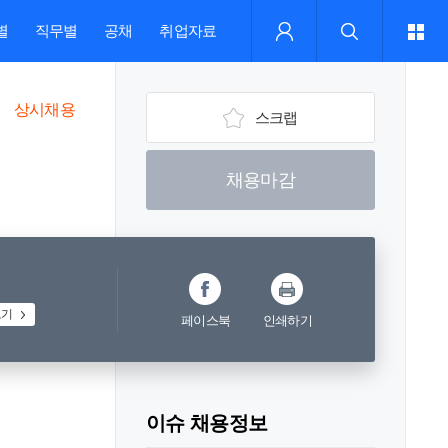
별
직무별
공채
취업자료
상시채용
스크랩
채용마감
보기
페이스북
인쇄하기
이슈 채용정보