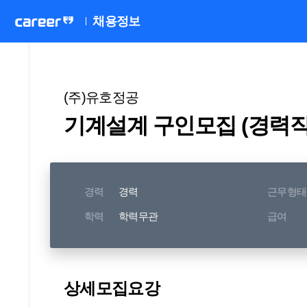
채용정보
(주)유호정공
기계설계 구인모집 (경력직/M
경력
경력
근무형태
학력
학력무관
급여
상세모집요강