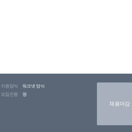
지원양식
워크넷 양식
모집인원
명
채용마감