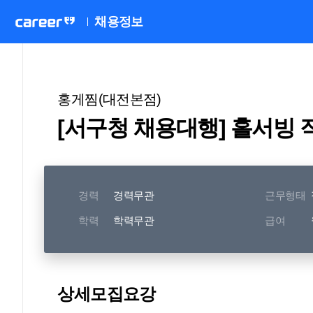
채용정보
홍게찜(대전본점)
[서구청 채용대행] 홀서빙 
경력
경력무관
근무형태
학력
학력무관
급여
상세모집요강