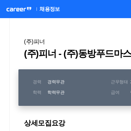
채용정보
(주)피너
(주)피너 - (주)동방푸드마
경력
경력무관
근무형태
학력
학력무관
급여
상세모집요강