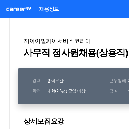
채용정보
지아이빌페이서비스코리아
사무직 정사원채용(상용직)
경력
경력무관
근무형태
학력
대학(2,3년) 졸업 이상
급여
상세모집요강