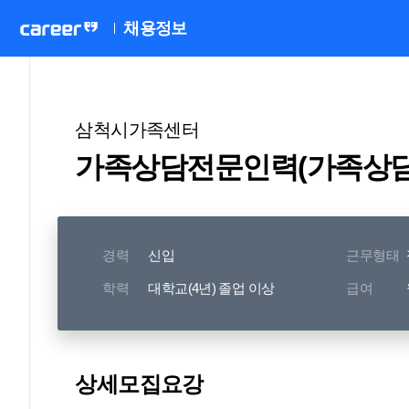
채용정보
삼척시가족센터
가족상담전문인력(가족상담
경력
신입
근무형태
학력
대학교(4년) 졸업 이상
급여
상세모집요강