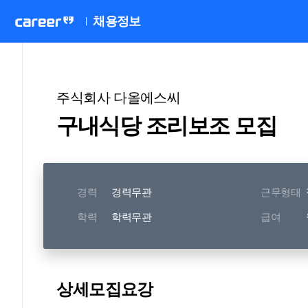
채용정보
주식회사 다올에스씨
구내식당 조리보조 모집
경력
경력무관
근무형태
학력
학력무관
급여
상세모집요강