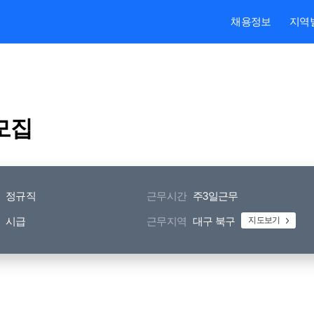
본문내용 바로가기
주메뉴 바로가기
검색 바로가기
채용정보
지역
모집
정규직
근무시간
주3일근무
시급
근무지역
대구 북구
지도보기