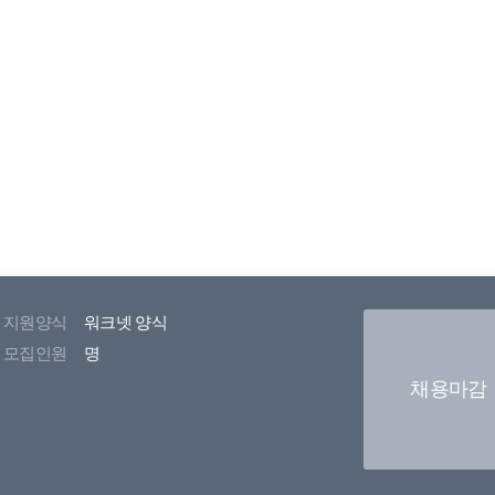
지원양식
워크넷 양식
모집인원
명
채용마감