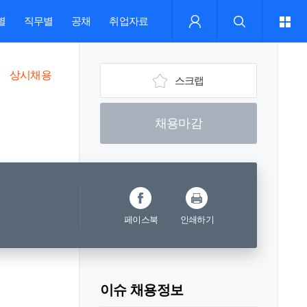
별
직무별
공채
취업자료
상시채용
스크랩
채용마감
페이스북
인쇄하기
이슈 채용정보