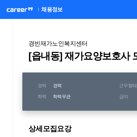
채용정보
경빈재가노인복지센터
[읍내동] 재가요양보호사 
경력
경력
근무형태
학력
학력무관
급여
상세모집요강