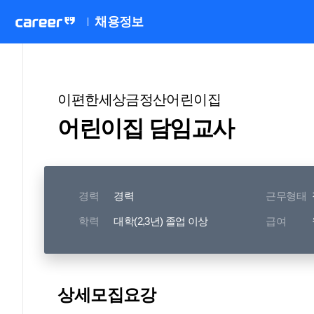
채용정보
이편한세상금정산어린이집
어린이집 담임교사
경력
경력
근무형태
학력
대학(2,3년) 졸업 이상
급여
상세모집요강