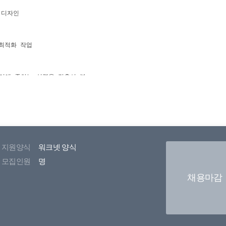
지원양식
워크넷 양식
모집인원
명
채용마감