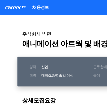
채용정보
주식회사 빅펀
애니메이션 아트웍 및 배경
경력
신입
근무형태
학력
대학(2,3년) 졸업 이상
급여
상세모집요강