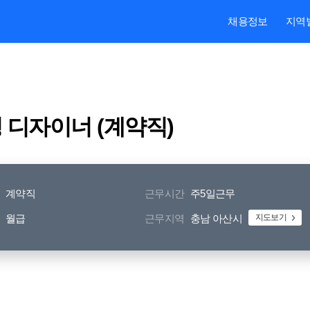
본문내용 바로가기
주메뉴 바로가기
검색 바로가기
채용정보
지역
 디자이너 (계약직)
계약직
근무시간
주5일근무
월급
근무지역
충남 아산시
지도보기