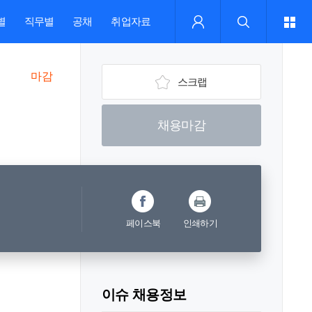
별
직무별
공채
취업자료
마감
스크랩
채용마감
페이스북
인쇄하기
이슈 채용정보