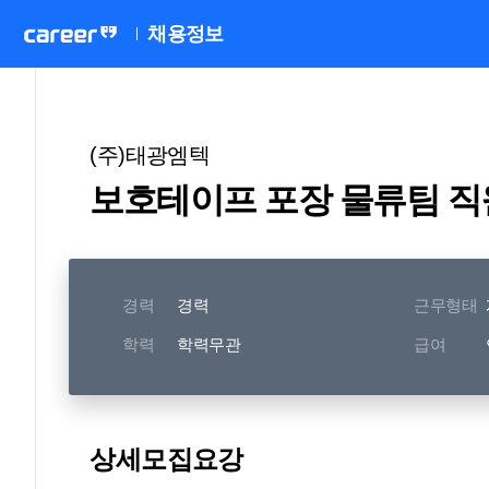
채용정보
(주)태광엠텍
보호테이프 포장 물류팀 직
경력
경력
근무형태
학력
학력무관
급여
상세모집요강