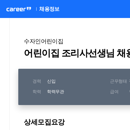
채용정보
수자인어린이집
어린이집 조리사선생님 채
경력
신입
근무형태
학력
학력무관
급여
상세모집요강