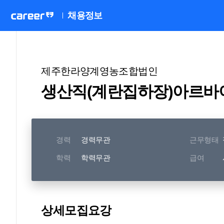
채용정보
제주한라양계영농조합법인
생산직(계란집하장)아르바
경력
경력무관
근무형태
학력
학력무관
급여
상세모집요강