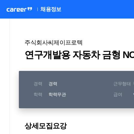
채용정보
주식회사씨제이프로텍
연구개발용 자동차 금형 NC
경력
경력
근무형태
학력
학력무관
급여
상세모집요강