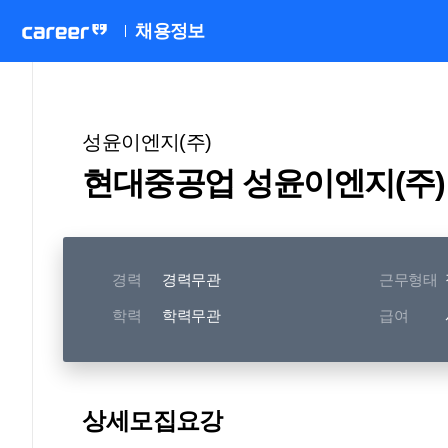
채용정보
성윤이엔지(주)
현대중공업 성윤이엔지(주)
경력
경력무관
근무형태
학력
학력무관
급여
상세모집요강