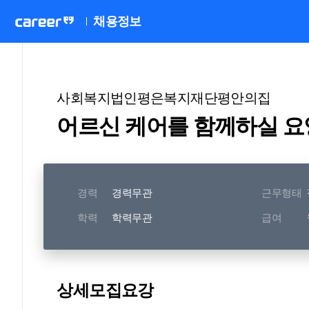
채용정보
사회복지법인평은복지재단평안의집
어르신 케어를 함께하실 요
경력
경력무관
근무형태
학력
학력무관
급여
상세모집요강