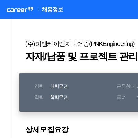
채용정보
(주)피엔케이엔지니어링(PNKEngineering)
자재/납품 및 프로젝트 관
경력
경력무관
근무형태
학력
학력무관
급여
상세모집요강