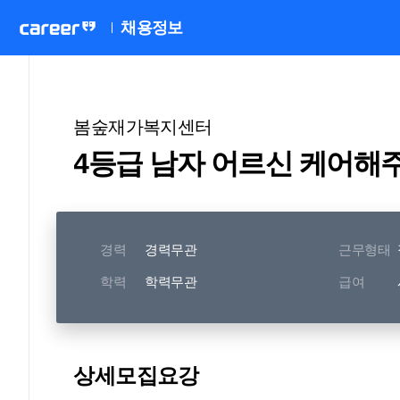
채용정보
봄숲재가복지센터
4등급 남자 어르신 케어해
경력
경력무관
근무형태
학력
학력무관
급여
상세모집요강