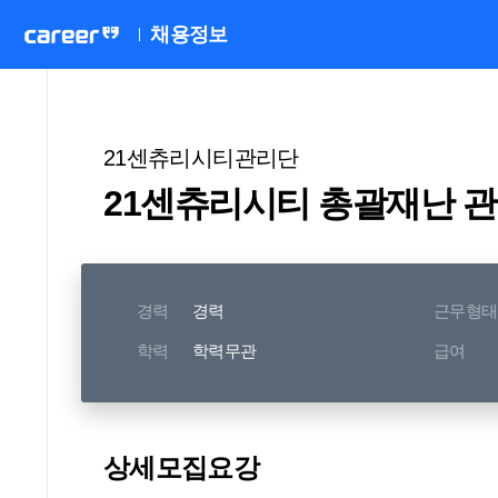
채용정보
21센츄리시티관리단
21센츄리시티 총괄재난 
경력
경력
근무형태
학력
학력무관
급여
상세모집요강