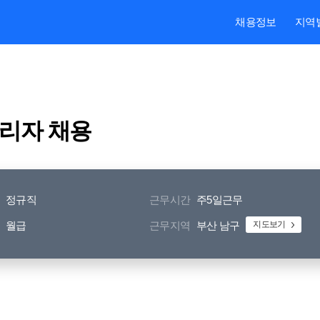
본문내용 바로가기
주메뉴 바로가기
검색 바로가기
채용정보
지역
관리자 채용
정규직
근무시간
주5일근무
월급
근무지역
부산 남구
지도보기