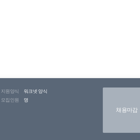
지원양식
워크넷 양식
모집인원
명
채용마감