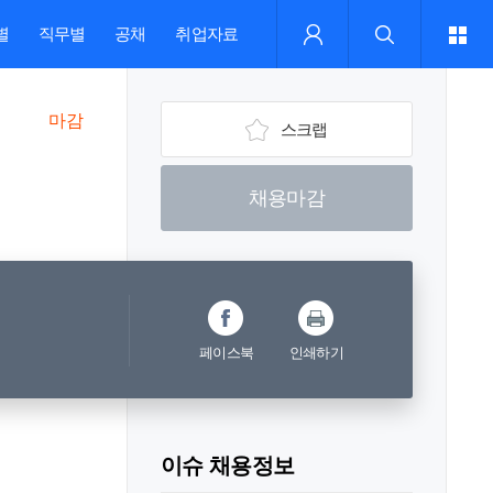
별
직무별
공채
취업자료
마감
스크랩
채용마감
페이스북
인쇄하기
이슈 채용정보