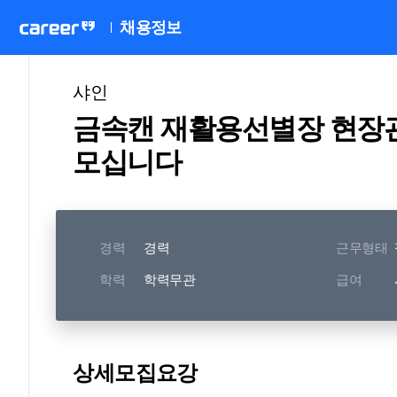
채용정보
샤인
금속캔 재활용선별장 현장
모십니다
경력
경력
근무형태
학력
학력무관
급여
상세모집요강