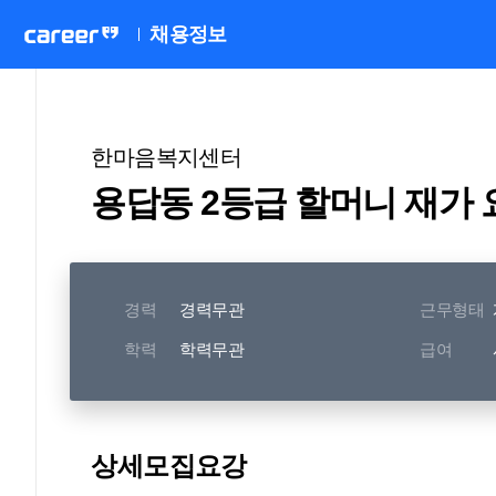
채용정보
한마음복지센터
용답동 2등급 할머니 재가 
경력
경력무관
근무형태
학력
학력무관
급여
상세모집요강