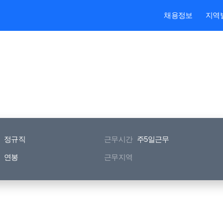
본문내용 바로가기
주메뉴 바로가기
검색 바로가기
채용정보
지역
정규직
근무시간
주5일근무
연봉
근무지역