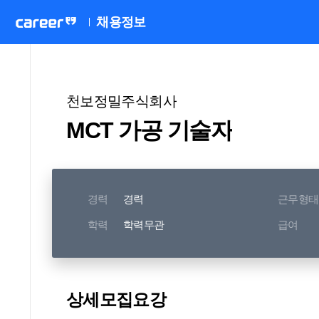
채용정보
천보정밀주식회사
MCT 가공 기술자
경력
경력
근무형태
학력
학력무관
급여
상세모집요강