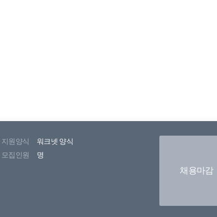
지원양식
워크넷 양식
모집인원
명
채용마감