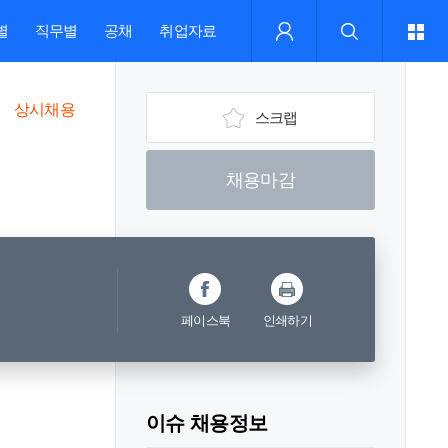
별
직무별
공채
취업자료
상시채용
스크랩
채용마감
페이스북
인쇄하기
이슈 채용정보