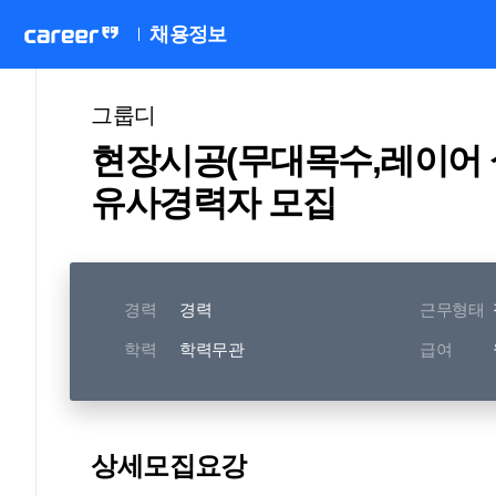
채용정보
그룹디
현장시공(무대목수,레이어 
유사경력자 모집
경력
경력
근무형태
학력
학력무관
급여
상세모집요강