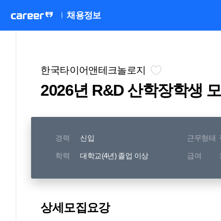
채용정보
한국타이어앤테크놀로지
2026년 R&D 산학장학생 
경력
신입
근무형태
학력
대학교(4년) 졸업 이상
급여
상세모집요강