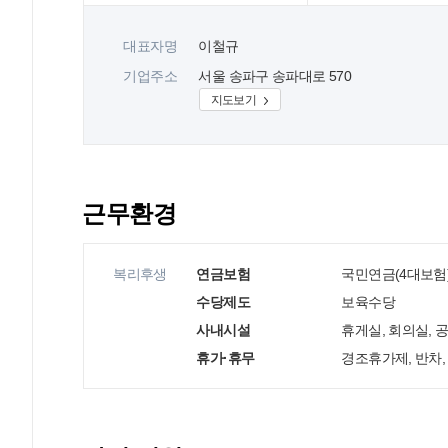
대표자명
이철규
기업주소
서울 송파구 송파대로 570
지도보기
근무환경
복리후생
연금보험
국민연금(4대보험)
수당제도
보육수당
사내시설
휴게실, 회의실, 
휴가·휴무
경조휴가제, 반차,