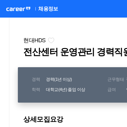
채용정보
현대HDS
전산센터 운영관리 경력직
경력
경력(1년 이상)
근무형태
학력
대학교(4년) 졸업 이상
급여
상세모집요강